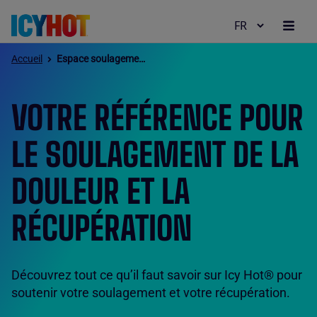
Accueil
Espace soulagement
Pourquoi Icy Hot
VOTRE RÉFÉRENCE POUR
Produits
LE SOULAGEMENT DE LA
Espace soulagement
DOULEUR ET LA
RÉCUPÉRATION
Nos valeurs
Où acheter
Découvrez tout ce qu’il faut savoir sur Icy Hot® pour
soutenir votre soulagement et votre récupération.