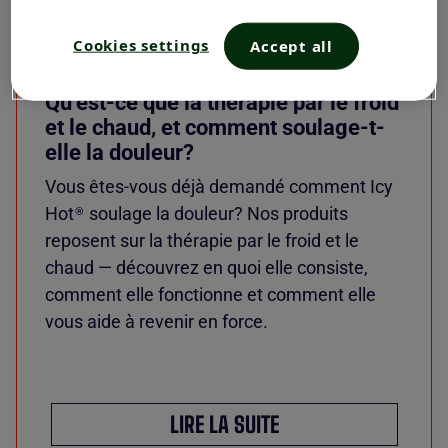
Cookies settings
Accept all
Qu’est-ce que la thérapie par le froid
et le chaud, et comment soulage-t-
elle la douleur?
Vous êtes-vous déjà demandé comment Icy
Hot
soulage la douleur? Nos produits
®
reposent sur la thérapie par le froid et le
chaud — découvrez en quoi elle consiste,
comment elle fonctionne et comment elle
vous aide à revenir en force.
LIRE LA SUITE